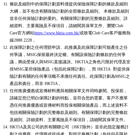
條款及細則中的保障計劃資料僅提供保險保障計劃的條款及細則
大綱，並不包含有關保險計劃的全部條款及細則。 本條款及細則
並非任何保險計劃的要約。有關保障計劃的完整條款及細則、詳
細資料、主要風險及不保項目，請細閱其保單文件、瀏覽Club
Care官方網站
https://www.hktia.com.hk/
或致電Club Care客戶服務熱
線2888 2228 。
此保障計劃之任何理賠申請、此推廣及此保障計劃可能產生之任
何爭議，MSIG保留最終決定權。有關該保險計劃條款的任何爭
議，將由受保人與MSIG直接議決。HKTIA之角色只限於代理及安
排MSIG某些保險產品（包括此保障計劃），而 HKTIA 對提供保
險計劃有關的任何事項概不承擔任何責任。此保障計劃為MSIG之
產品和責任，而非 HKTIA 。
任何推廣優惠或宣傳材料應與相關保單文件同時參閱。投保前，
請確定您已明白保障計劃的特點，並符合您的需要。客戶不應單
憑任何推廣優惠或宣傳材料而投保相關保險產品，而上述資料不
包括相關保險計劃的完整條款及細則。有關保障計劃的完整條款
及細則、詳細資料、主要風險及不保項目，請細閱其保單文件。
HKTIA及其公司的所有關聯公司（HKT除外）並非此指定服務計
劃之供應商、代理商或提供者，對指定服務計劃（包括但不限於