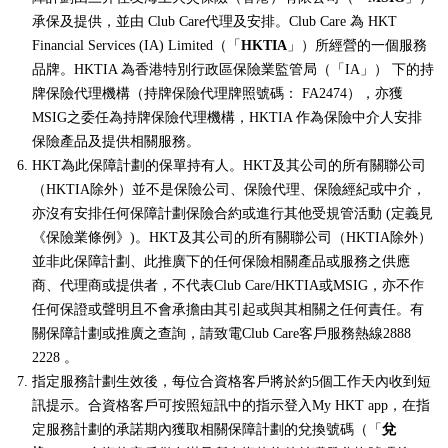
承保及提供，並由 Club Care代理及安排。Club Care 為 HKT
Financial Services (IA) Limited（「
HKTIA
」）所經營的一個服務
品牌。HKTIA 為香港特別行政區保險業監管局（「IA」） 下的持
牌保險代理機構（持牌保險代理牌照號碼： FA2474），亦獲
MSIG之委任為持牌保險代理機構，HKTIA 作為保險中介人安排
保險產品及提供相關服務。
HKT為此保障計劃的保單持有人。HKT及其公司的所有關聯公司
（HKTIA除外）並不是保險公司、保險代理、保險經紀或中介，
亦沒有安排任何保障計劃保險合約或進行其他受規管活動 (定義見
《保險業條例》)。HKT及其公司的所有關聯公司（HKTIA除外）
並非此保障計劃、此推廣下的任何保險相關產品或服務之供應
商、代理商或提供者，不代表Club Care/HKTIA或MSIG，亦不作
任何保證或聲明且不會承擔由其引起或與其相關之任何責任。有
關保障計劃或推廣之查詢，請致電Club Care客戶服務熱線2888
2228 。
指定服務計劃生效後，每位合資格客戶將於約5個工作天內收到短
訊提示。合資格客戶可按照短訊中的指示登入My HKT app，在指
定服務計劃的承諾期內獲取相關保障計劃的兌換號碼（「
兌