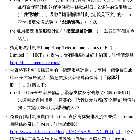
並符合保障計劃的保單條款中條款及細則之條件的住宅地址
(「
住宅地址
」）及收到相關保障計劃 (定義見下文) 的 Club
Care 指定兌換號碼（「
兌換號碼
」）；及
選用指定增值服務計劃(「
指定服務計劃
」) ，並簽訂36個月承
諾期。
指定服務計劃由Hong Kong Telecommunications (HKT)
Limited（「HKT」）提供，受有關條款及細則約束，詳情請瀏覽
https://hkt-homephone.com/
。
合資格客戶可根據選用的「指定服務計劃」，享用一個免費Club
Care 全年家居物品、緊急支援及家傭尊尚保障（「
保障計
劃
」）。詳情如下:
Club Care全年家居物品、緊急支援及家傭尊尚保障 (36個月):
只適用於選用指定 「智關心」語音提示服務(安全禮品)增值服
務，並簽訂36個月承諾期的客戶。
免費保障計劃推廣由Club Care 直接爲你安排及提供並受Club Care
相關條款及細則約束，詳情請參閲:
https://www.hktia.com.hk/doc/pdf/HCEAHPP_TNC_PCD.pdf
。此保
障計劃由三井住友海上火災保險（香港）有限公司（「
MSIG
」）