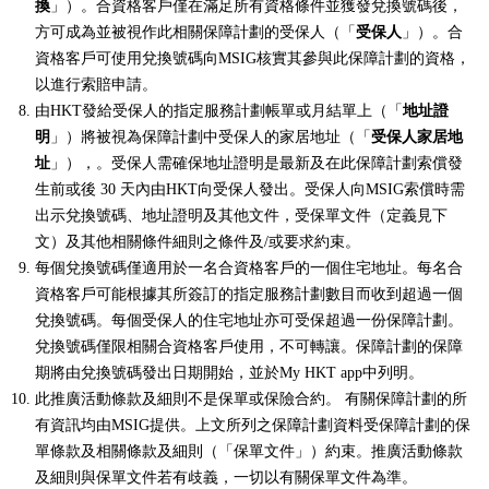
換
」）。合資格客戶僅在滿足所有資格條件並獲發兌換號碼後，
方可成為並被視作此相關保障計劃的受保人（「
受保人
」）。合
資格客戶可使用兌換號碼向MSIG核實其參與此保障計劃的資格，
以進行索賠申請。
由HKT發給受保人的指定服務計劃帳單或月結單上（「
地址證
明
」）將被視為保障計劃中受保人的家居地址（「
受保人家居地
址
」），。受保人需確保地址證明是最新及在此保障計劃索償發
生前或後 30 天內由HKT向受保人發出。受保人向MSIG索償時需
出示兌換號碼、地址證明及其他文件，受保單文件（定義見下
文）及其他相關條件細則之條件及/或要求約束。
每個兌換號碼僅適用於一名合資格客戶的一個住宅地址。每名合
資格客戶可能根據其所簽訂的指定服務計劃數目而收到超過一個
兌換號碼。每個受保人的住宅地址亦可受保超過一份保障計劃。
兌換號碼僅限相關合資格客戶使用，不可轉讓。保障計劃的保障
期將由兌換號碼發出日期開始，並於My HKT app中列明。
此推廣活動條款及細則不是保單或保險合約。 有關保障計劃的所
有資訊均由MSIG提供。上文所列之保障計劃資料受保障計劃的保
單條款及相關條款及細則（「保單文件」）約束。推廣活動條款
及細則與保單文件若有歧義，一切以有關保單文件為準。