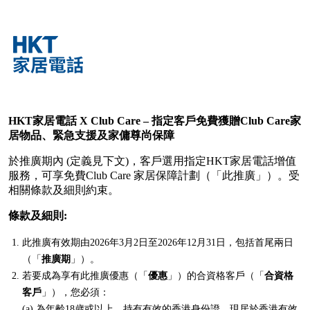
HKT
家居電話
X Club Care
–
指定客戶
免費獲贈
Club Care
家
居物品、緊急支援及家傭尊尚保障
於推廣期內 (定義見下文)，客戶選用指定HKT家居電話增值
服務，可享免費Club Care 家居保障計劃（「此推廣」）。受
相關條款及細則約束。
條款及細則
:
此推廣有效期由2026年3月2日至2026年12月31日，包括首尾兩日
（「
推廣期
」）。
若要成為享有此推廣優惠（「
優惠
」）的合資格客戶（「
合資格
客戶
」），您必須：
為年齡18歲或以上、持有有效的香港身份證、現居於香港有效